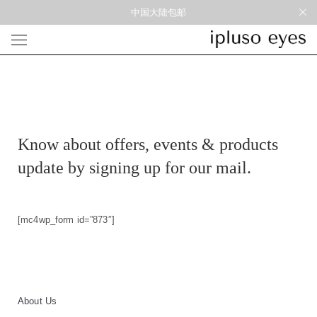
中国大陆包邮
光学
形状
材质
风格
圆框
金属
经典重塑
蝴蝶
彩色板材
通勤时髦
宽角
尼龙
美丽时髦
Know about offers, events & products
多边形
混合材料
特别设计
方框
帅气
update by signing up for our mail.
轻质
高度近视
[mc4wp_form id=”873″]
太阳镜
形状
材质
风格
圆框
金属
经典重塑
蝴蝶
彩色板材
通勤时髦
宽角
尼龙
美丽时髦
About Us
多边形
混合材料
特别设计