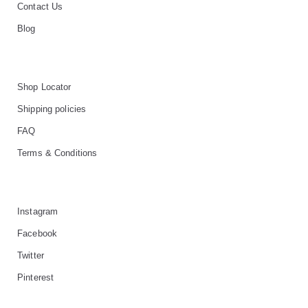
方框
帅气
Contact Us
轻质
Blog
高度近视
饰品
耳饰
戒指
Shop Locator
Shipping policies
系列
新品
限量版
合作款
FAQ
Terms & Conditions
Instagram
Facebook
Twitter
Pinterest