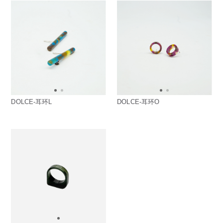
方框
帅气
轻质
高度近视
饰品
耳饰
戒指
系列
新品
限量版
合作款
DOLCE-耳环L
DOLCE-耳环O