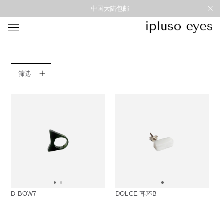
中国大陆包邮
光学
形状
材质
风格
筛选
圆框
金属
经典重塑
蝴蝶
彩色板材
通勤时髦
宽角
尼龙
美丽时髦
多边形
混合材料
特别设计
方框
帅气
轻质
高度近视
太阳镜
形状
材质
风格
圆框
金属
经典重塑
蝴蝶
彩色板材
通勤时髦
D-BOW7
DOLCE-耳环B
宽角
尼龙
美丽时髦
多边形
混合材料
特别设计