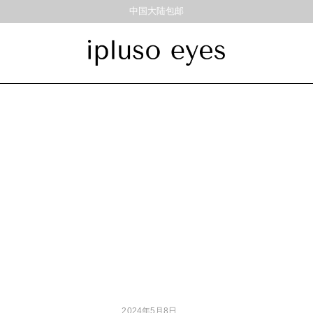
中国大陆包邮
饰品
材质
风格
耳饰
戒指
金属
经典重塑
彩色板材
通勤时髦
尼龙
美丽时髦
混合材料
特别设计
帅气
轻质
高度近视
2024年5月8日