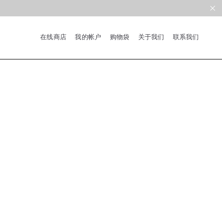
在线商店
我的帐户
购物袋
关于我们
联系我们
系列
新品
限量版
合作款