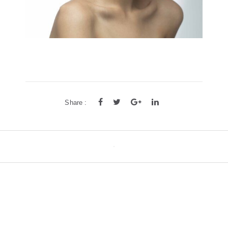
Share :
Post
navigation