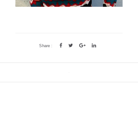
Share :
Post
navigation