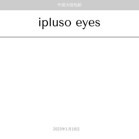
中国大陆包邮
饰品
材质
风格
耳饰
戒指
金属
经典重塑
彩色板材
通勤时髦
尼龙
美丽时髦
混合材料
特别设计
帅气
轻质
高度近视
2023年1月18日