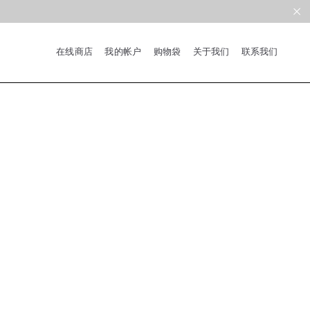
在线商店
我的帐户
购物袋
关于我们
联系我们
系列
新品
限量版
合作款