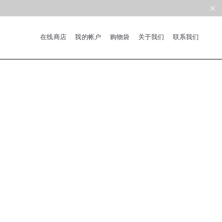
在线商店
我的帐户
购物袋
关于我们
联系我们
系列
新品
限量版
合作款