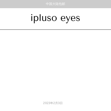
中国大陆包邮
饰品
材质
风格
耳饰
戒指
金属
经典重塑
彩色板材
通勤时髦
尼龙
美丽时髦
混合材料
特别设计
帅气
轻质
高度近视
2023年2月3日