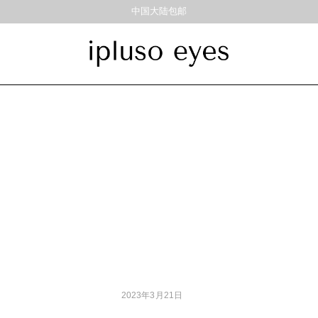
中国大陆包邮
饰品
材质
风格
耳饰
戒指
金属
经典重塑
彩色板材
通勤时髦
尼龙
美丽时髦
混合材料
特别设计
帅气
轻质
高度近视
2023年3月21日