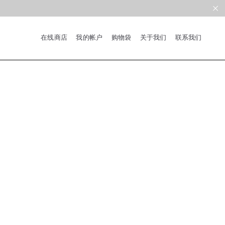
在线商店
我的帐户
购物袋
关于我们
联系我们
系列
新品
限量版
合作款