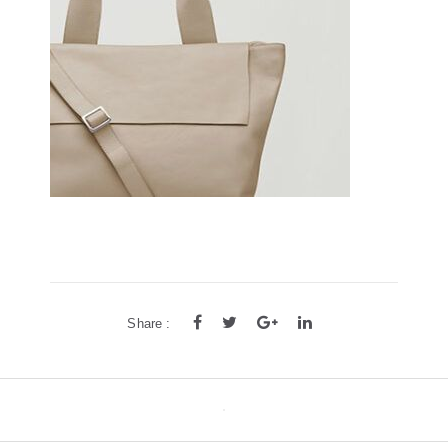
方框
帅气
轻质
高度近视
饰品
耳饰
戒指
系列
新品
限量版
合作款
Share :
Post