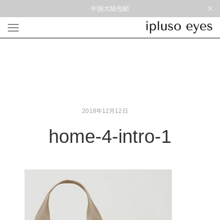
中国大陆包邮
光学
形状
材质
风格
圆框
金属
经典重塑
蝴蝶
彩色板材
通勤时髦
宽角
尼龙
美丽时髦
多边形
混合材料
特别设计
2018年12月12日
方框
帅气
轻质
home-4-intro-1
高度近视
太阳镜
形状
材质
风格
圆框
金属
经典重塑
蝴蝶
彩色板材
通勤时髦
宽角
尼龙
美丽时髦
多边形
混合材料
特别设计