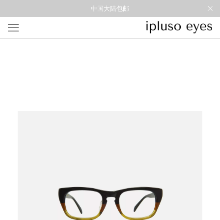
中国大陆包邮
光学
形状
材质
风格
圆框
金属
经典重塑
蝴蝶
彩色板材
通勤时髦
宽角
尼龙
美丽时髦
多边形
混合材料
特别设计
方框
帅气
轻质
高度近视
太阳镜
形状
材质
风格
圆框
金属
经典重塑
蝴蝶
彩色板材
通勤时髦
宽角
尼龙
美丽时髦
多边形
混合材料
特别设计