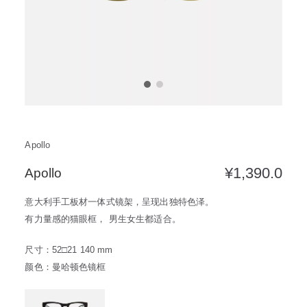
方框
帅气
轻质
高度近视
饰品
耳饰
戒指
系列
新品
限量版
合作款
Apollo
¥
1,390.0
Apollo
意大利手工板材一体式镜架，呈现出独特色泽。
有力量感的猫眼框， 男生女生都适合。
尺寸：52□21 140 mm
颜色：曼哈顿色镜框