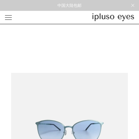
中国大陆包邮
光学
形状
材质
风格
圆框
金属
经典重塑
蝴蝶
彩色板材
通勤时髦
宽角
尼龙
美丽时髦
多边形
混合材料
特别设计
方框
帅气
轻质
高度近视
太阳镜
形状
材质
风格
圆框
金属
经典重塑
蝴蝶
彩色板材
通勤时髦
宽角
尼龙
美丽时髦
多边形
混合材料
特别设计