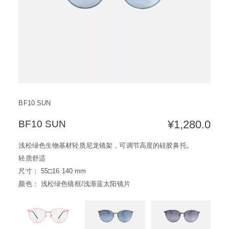
方框
帅气
轻质
高度近视
饰品
耳饰
戒指
系列
新品
限量版
合作款
BF10 SUN
¥
1,280.0
BF10 SUN
浅松绿色生物基材轻质尼龙镜架，可调节高度的硅胶鼻托。
轻质舒适
尺寸： 55□16 140 mm
颜色： 浅松绿色镜框/浅渐蓝太阳镜片