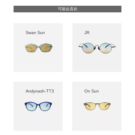
可能会喜欢
Swan Sun
JR
Andynash-TT3
On Sun