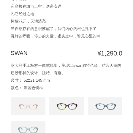
它穿梭在城市上空，送递安详
凡它经过之地
树醒花开，天地清亮
当自然存在的意识苏醒了，我们内心的根也扎下了
沉静的呼吸，停步的力量，虚实之中，瞥见心里的鸿
¥
1,290.0
SWAN
意大利手工板材一体式镜架，呈现出swan独特色泽，结合天鹅的
翅膀形状的设计，独特、有趣。
尺寸： 52□21 145 mm
颜色： 湖蓝色镜框