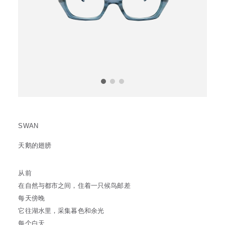
方框
帅气
轻质
高度近视
饰品
耳饰
戒指
系列
新品
限量版
合作款
SWAN
天鹅的翅膀
从前
在自然与都市之间，住着一只候鸟邮差
每天傍晚
它往湖水里，采集暮色和余光
每个白天