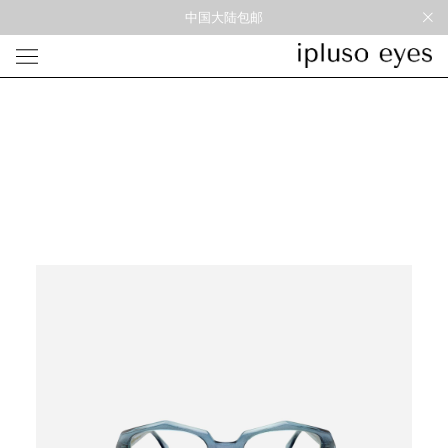
中国大陆包邮
光学
形状
材质
风格
圆框
金属
经典重塑
蝴蝶
彩色板材
通勤时髦
宽角
尼龙
美丽时髦
多边形
混合材料
特别设计
方框
帅气
轻质
高度近视
太阳镜
形状
材质
风格
圆框
金属
经典重塑
蝴蝶
彩色板材
通勤时髦
宽角
尼龙
美丽时髦
多边形
混合材料
特别设计