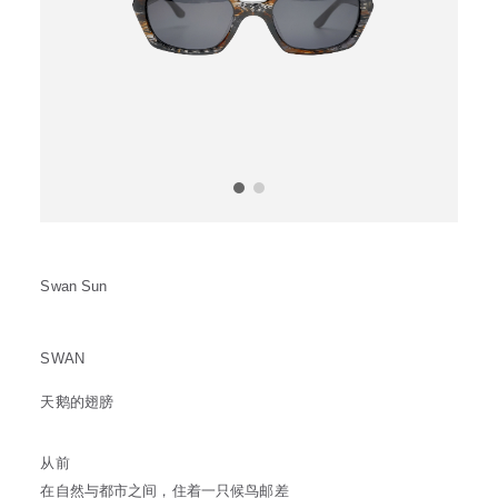
方框
帅气
轻质
高度近视
饰品
耳饰
戒指
系列
新品
限量版
合作款
Swan Sun
SWAN
天鹅的翅膀
从前
在自然与都市之间，住着一只候鸟邮差