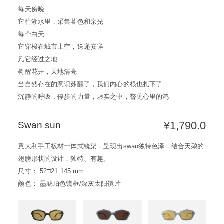
每天傍晚
它往湖水里，采集暮色和余光
每个白天
它穿梭在城市上空，送递安详
凡它经过之地
树醒花开，天地清亮
当自然存在的意识苏醒了，我们内心的根也扎下了
沉静的呼吸，停步的力量，虚实之中，瞥见心里的鸿
¥
1,790.0
Swan sun
意大利手工板材一体式镜架，呈现出swan独特色泽，结合天鹅的
翅膀形状的设计，独特、有趣。
尺寸： 52□21 145 mm
颜色： 墨琥珀色镜框/深灰太阳镜片