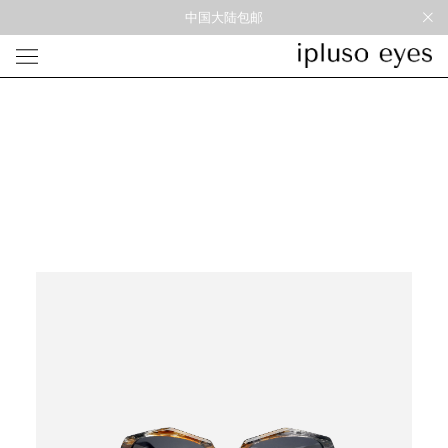
中国大陆包邮
光学
形状
材质
风格
圆框
金属
经典重塑
蝴蝶
彩色板材
通勤时髦
宽角
尼龙
美丽时髦
多边形
混合材料
特别设计
方框
帅气
轻质
高度近视
太阳镜
形状
材质
风格
圆框
金属
经典重塑
蝴蝶
彩色板材
通勤时髦
宽角
尼龙
美丽时髦
多边形
混合材料
特别设计