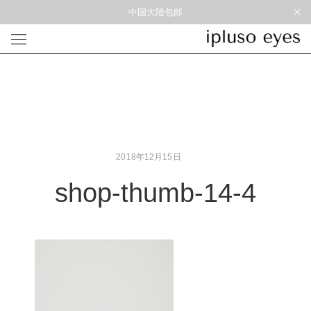
中国大陆包邮
光学
形状
材质
风格
圆框
金属
经典重塑
蝴蝶
彩色板材
通勤时髦
宽角
尼龙
美丽时髦
多边形
混合材料
特别设计
2018年12月15日
方框
帅气
轻质
shop-thumb-14-4
高度近视
太阳镜
形状
材质
风格
圆框
金属
经典重塑
蝴蝶
彩色板材
通勤时髦
宽角
尼龙
美丽时髦
多边形
混合材料
特别设计