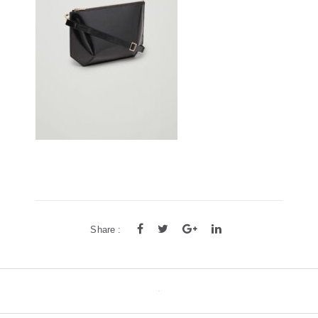
方框
帅气
轻质
高度近视
饰品
耳饰
戒指
系列
新品
限量版
合作款
Share :
Post