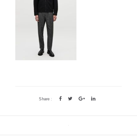
方框
帅气
轻质
高度近视
饰品
耳饰
戒指
系列
新品
限量版
合作款
Share :
Post