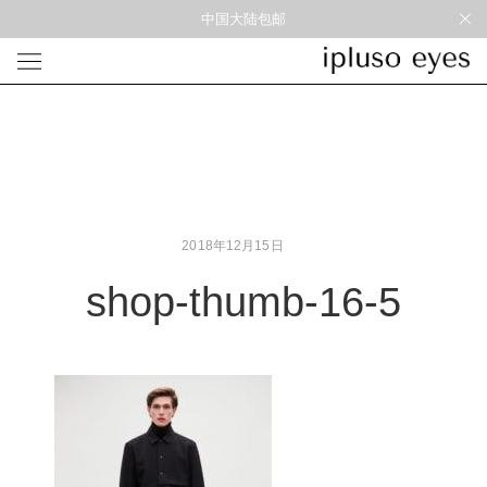
中国大陆包邮
光学
形状
材质
风格
圆框
金属
经典重塑
蝴蝶
彩色板材
通勤时髦
宽角
尼龙
美丽时髦
多边形
混合材料
特别设计
2018年12月15日
方框
帅气
轻质
shop-thumb-16-5
高度近视
太阳镜
形状
材质
风格
圆框
金属
经典重塑
蝴蝶
彩色板材
通勤时髦
宽角
尼龙
美丽时髦
多边形
混合材料
特别设计