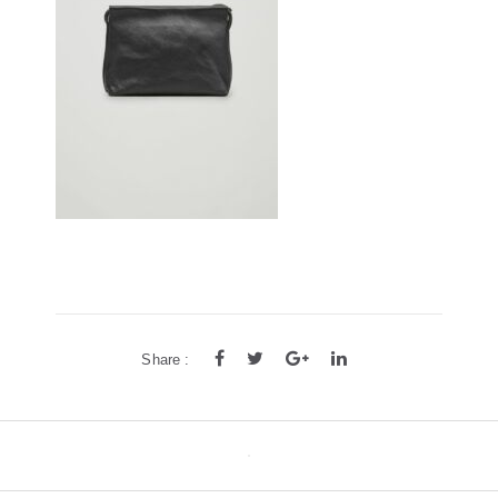
方框
帅气
轻质
高度近视
饰品
耳饰
戒指
系列
新品
限量版
合作款
Share :
Post