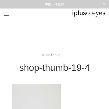
中国大陆包邮
光学
形状
材质
风格
圆框
金属
经典重塑
蝴蝶
彩色板材
通勤时髦
宽角
尼龙
美丽时髦
多边形
混合材料
特别设计
2018年12月15日
方框
帅气
轻质
shop-thumb-19-4
高度近视
太阳镜
形状
材质
风格
圆框
金属
经典重塑
蝴蝶
彩色板材
通勤时髦
宽角
尼龙
美丽时髦
多边形
混合材料
特别设计