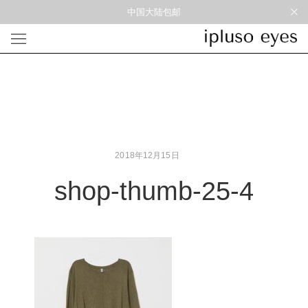
中国大陆包邮
光学
形状
材质
风格
圆框
金属
经典重塑
蝴蝶
彩色板材
通勤时髦
宽角
尼龙
美丽时髦
多边形
混合材料
特别设计
2018年12月15日
方框
帅气
轻质
shop-thumb-25-4
高度近视
太阳镜
形状
材质
风格
圆框
金属
经典重塑
蝴蝶
彩色板材
通勤时髦
宽角
尼龙
美丽时髦
多边形
混合材料
特别设计