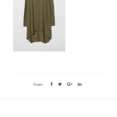
方框
帅气
轻质
高度近视
饰品
耳饰
戒指
系列
新品
限量版
合作款
Share :
Post