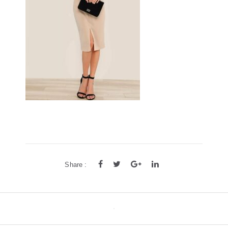
方框
帅气
轻质
高度近视
饰品
耳饰
戒指
系列
新品
限量版
合作款
Share :
Post