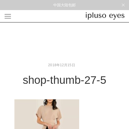
中国大陆包邮
光学
形状
材质
风格
圆框
金属
经典重塑
蝴蝶
彩色板材
通勤时髦
宽角
尼龙
美丽时髦
多边形
混合材料
特别设计
2018年12月15日
方框
帅气
轻质
shop-thumb-27-5
高度近视
太阳镜
形状
材质
风格
圆框
金属
经典重塑
蝴蝶
彩色板材
通勤时髦
宽角
尼龙
美丽时髦
多边形
混合材料
特别设计