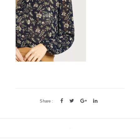
方框
帅气
轻质
高度近视
饰品
耳饰
戒指
系列
新品
限量版
合作款
Share :
Post