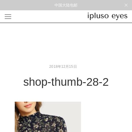
中国大陆包邮
光学
形状
材质
风格
圆框
金属
经典重塑
蝴蝶
彩色板材
通勤时髦
宽角
尼龙
美丽时髦
多边形
混合材料
特别设计
2018年12月15日
方框
帅气
轻质
shop-thumb-28-2
高度近视
太阳镜
形状
材质
风格
圆框
金属
经典重塑
蝴蝶
彩色板材
通勤时髦
宽角
尼龙
美丽时髦
多边形
混合材料
特别设计