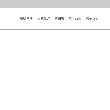
在线商店
我的帐户
购物袋
关于我们
联系我们
系列
新品
限量版
合作款