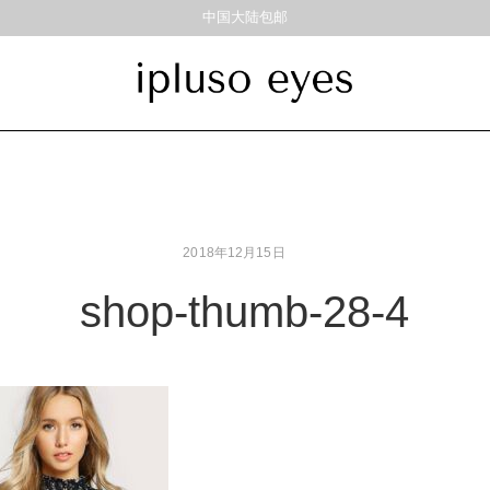
中国大陆包邮
饰品
材质
风格
耳饰
戒指
金属
经典重塑
彩色板材
通勤时髦
2018年12月15日
尼龙
美丽时髦
混合材料
特别设计
shop-thumb-28-4
帅气
轻质
高度近视