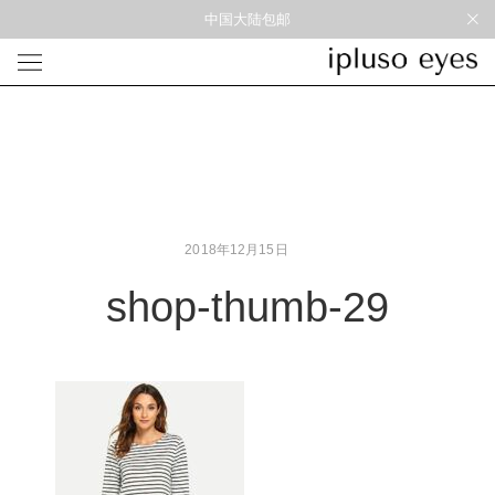
中国大陆包邮
光学
形状
材质
风格
圆框
金属
经典重塑
蝴蝶
彩色板材
通勤时髦
宽角
尼龙
美丽时髦
多边形
混合材料
特别设计
2018年12月15日
方框
帅气
轻质
shop-thumb-29
高度近视
太阳镜
形状
材质
风格
圆框
金属
经典重塑
蝴蝶
彩色板材
通勤时髦
宽角
尼龙
美丽时髦
多边形
混合材料
特别设计