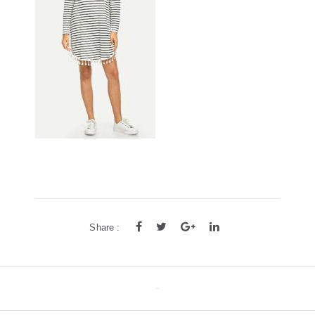
方框
帅气
轻质
高度近视
饰品
耳饰
戒指
系列
新品
限量版
合作款
Share :
Post