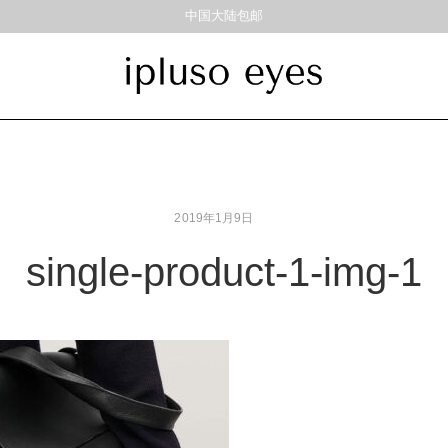
中国大陆包邮
饰品
材质
风格
耳饰
戒指
金属
经典重塑
2019年1月9日
彩色板材
通勤时髦
尼龙
美丽时髦
single-product-1-img-1
混合材料
特别设计
帅气
轻质
高度近视