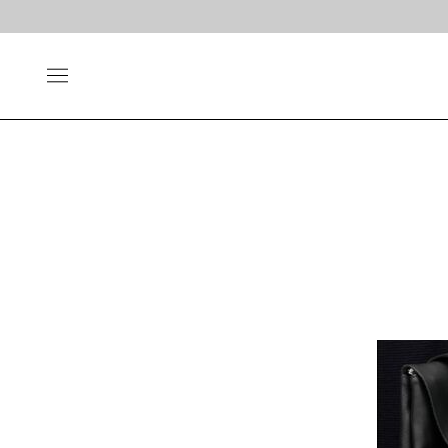
光学
太阳镜
形状
材质
风格
形状
圆框
金属
经典重塑
圆框
蝴蝶
彩色板材
通勤时髦
蝴蝶
宽角
尼龙
美丽时髦
宽角
多边形
混合材料
特别设计
多边形
方框
帅气
方框
轻质
高度近视