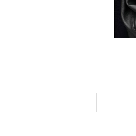
Post
naviga