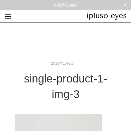
中国大陆包邮
光学
形状
材质
风格
圆框
金属
经典重塑
蝴蝶
彩色板材
通勤时髦
宽角
尼龙
美丽时髦
多边形
混合材料
特别设计
2019年1月9日
方框
帅气
轻质
single-product-1-
高度近视
img-3
太阳镜
形状
材质
风格
圆框
金属
经典重塑
蝴蝶
彩色板材
通勤时髦
宽角
尼龙
美丽时髦
多边形
混合材料
特别设计