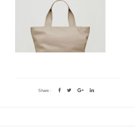
方框
帅气
轻质
高度近视
饰品
耳饰
戒指
系列
新品
限量版
合作款
Share :
Post