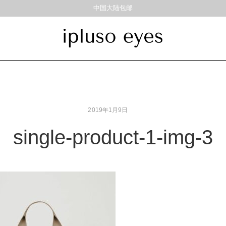
中国大陆包邮
饰品
材质
风格
耳饰
戒指
金属
经典重塑
2019年1月9日
彩色板材
通勤时髦
尼龙
美丽时髦
single-product-1-img-3
混合材料
特别设计
帅气
轻质
高度近视