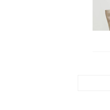
Post
naviga