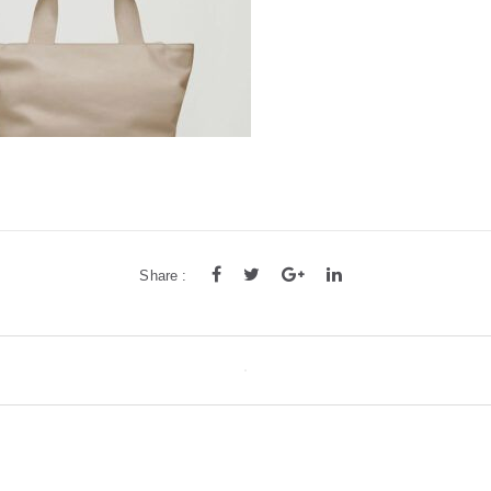
Share :
tion