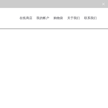
在线商店
我的帐户
购物袋
关于我们
联系我们
系列
新品
限量版
合作款