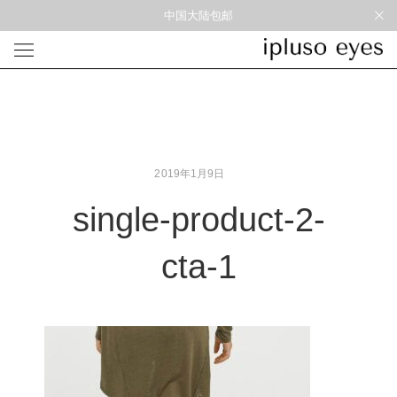
中国大陆包邮
光学
形状
材质
风格
圆框
金属
经典重塑
蝴蝶
彩色板材
通勤时髦
宽角
尼龙
美丽时髦
2019年1月9日
多边形
混合材料
特别设计
方框
帅气
single-product-2-
轻质
高度近视
cta-1
太阳镜
形状
材质
风格
圆框
金属
经典重塑
蝴蝶
彩色板材
通勤时髦
宽角
尼龙
美丽时髦
多边形
混合材料
特别设计