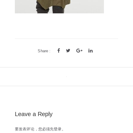
方框
帅气
轻质
高度近视
饰品
耳饰
戒指
系列
Share :
新品
限量版
合作款
Post
navigation
Leave a Reply
要发表评论，您必须先
登录
。