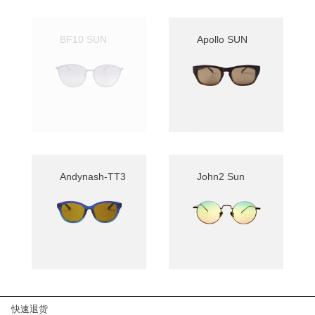
BF10 SUN
Apollo SUN
Andynash-TT3
John2 Sun
快速退货