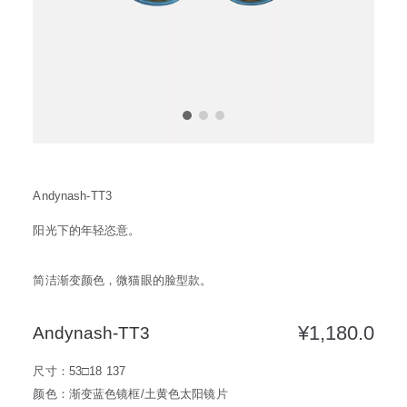
方框
帅气
轻质
高度近视
饰品
耳饰
戒指
系列
新品
限量版
合作款
Andynash-TT3
阳光下的年轻恣意。
简洁渐变颜色，微猫眼的脸型款。
¥
1,180.0
Andynash-TT3
尺寸：53□18 137
颜色：渐变蓝色镜框/土黄色太阳镜片