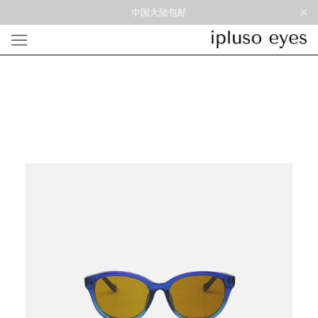
中国大陆包邮
光学
形状
材质
风格
圆框
金属
经典重塑
蝴蝶
彩色板材
通勤时髦
宽角
尼龙
美丽时髦
多边形
混合材料
特别设计
方框
帅气
轻质
高度近视
太阳镜
形状
材质
风格
圆框
金属
经典重塑
蝴蝶
彩色板材
通勤时髦
宽角
尼龙
美丽时髦
多边形
混合材料
特别设计