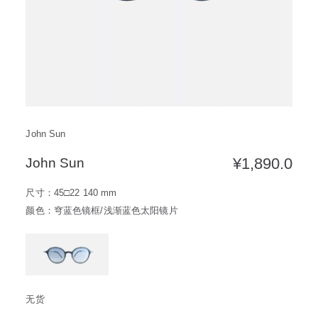
方框
帅气
轻质
高度近视
饰品
耳饰
戒指
系列
John Sun
新品
限量版
合作款
¥
1,890.0
John Sun
尺寸：45□22 140 mm
颜色：穹蓝色镜框/浅渐蓝色太阳镜片
无货