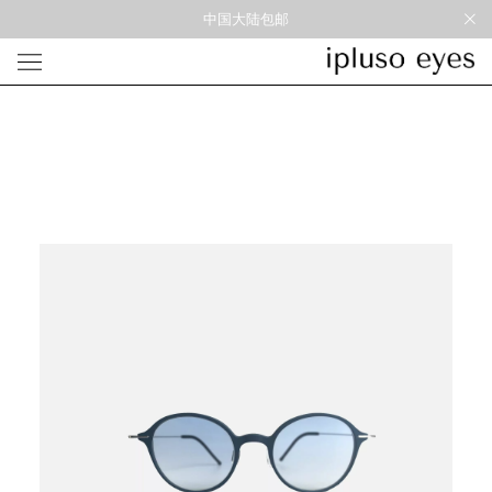
中国大陆包邮
光学
形状
材质
风格
圆框
金属
经典重塑
蝴蝶
彩色板材
通勤时髦
宽角
尼龙
美丽时髦
多边形
混合材料
特别设计
方框
帅气
轻质
高度近视
太阳镜
形状
材质
风格
圆框
金属
经典重塑
蝴蝶
彩色板材
通勤时髦
宽角
尼龙
美丽时髦
多边形
混合材料
特别设计