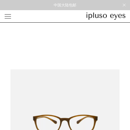
中国大陆包邮
光学
形状
材质
风格
圆框
金属
经典重塑
蝴蝶
彩色板材
通勤时髦
宽角
尼龙
美丽时髦
多边形
混合材料
特别设计
方框
帅气
轻质
高度近视
太阳镜
形状
材质
风格
圆框
金属
经典重塑
蝴蝶
彩色板材
通勤时髦
宽角
尼龙
美丽时髦
多边形
混合材料
特别设计